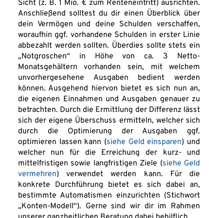
Sicht (z. B. 1 Mio. € zum Renteneintritt) ausrichten. 
Anschließend solltest du dir einen Überblick über 
dein Vermögen und deine Schulden verschaffen, 
woraufhin ggf. vorhandene Schulden in erster Linie 
abbezahlt werden sollten. Überdies sollte stets ein 
„Notgroschen“ in Höhe von ca. 3 Netto-
Monatsgehältern vorhanden sein, mit welchem 
unvorhergesehene Ausgaben bedient werden 
können. Ausgehend hiervon bietet es sich nun an, 
die eigenen Einnahmen und Ausgaben genauer zu 
betrachten. Durch die Ermittlung der Differenz lässt 
sich der eigene Überschuss ermitteln, welcher sich 
durch die Optimierung der Ausgaben ggf. 
optimieren lassen kann (
siehe Geld einsparen
) und 
welcher nun für die Erreichung der kurz- und 
mittelfristigen sowie langfristigen Ziele (
siehe Geld 
vermehren
) verwendet werden kann. Für die 
konkrete Durchführung bietet es sich dabei an, 
bestimmte Automatismen einzurichten (Stichwort 
„Konten-Modell“). Gerne sind wir dir im Rahmen 
unserer ganzheitlichen Beratung dabei behilflich.