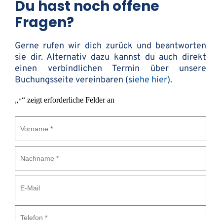
Du hast noch offene 
wir bei Beratungsbedarf gerne den Kontakt zu 
einem unabhängigen und kompetenten 
Fragen?
Spezialisten her, welcher für dich die besten 
Konditionen ermittelt.
Gerne rufen wir dich zurück und beantworten 
sie dir. 
Alternativ dazu kannst du auch direkt 
einen verbindlichen Termin über unsere 
Buchungsseite vereinbaren (
siehe hier
).
„
“ zeigt erforderliche Felder an
*
Vorname
*
Nachname
*
E-
Mail
Telefon
*