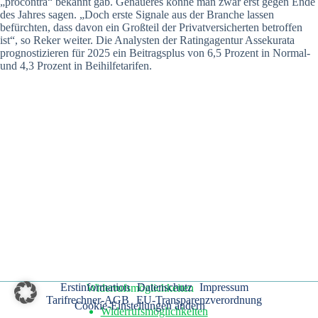
„procontra“ bekannt gab. Genaueres könne man zwar erst gegen Ende
des Jahres sagen. „Doch erste Signale aus der Branche lassen
befürchten, dass davon ein Großteil der Privatversicherten betroffen
ist“, so Reker weiter. Die Analysten der Ratingagentur Assekurata
prognostizieren für 2025 ein Beitragsplus von 6,5 Prozent in Normal-
und 4,3 Prozent in Beihilfetarifen.
Erstinformation
Datenschutz
Impressum
Widerrufsmöglichkeiten
Tarifrechner-AGB
EU-Transparenzverordnung
Cookie-Einstellungen ändern
Widerrufsmöglichkeiten