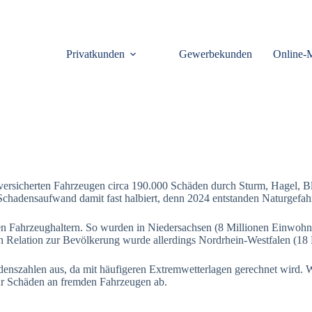
Privatkunden
Gewerbekunden
Online-
oversicherten Fahrzeugen circa 190.000 Schäden durch Sturm, Hagel, 
r Schadensaufwand damit fast halbiert, denn 2024 entstanden Naturgef
en Fahrzeughaltern. So wurden in Niedersachsen (8 Millionen Einwohner
 Relation zur Bevölkerung wurde allerdings Nordrhein-Westfalen (18 M
denszahlen aus, da mit häufigeren Extremwetterlagen gerechnet wird. W
nur Schäden an fremden Fahrzeugen ab.