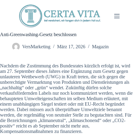
Zum
Inhalt
springen
Anti-Greenwashing-Gesetz beschlossen
VersMarketing
März 17, 2026
Magazin
Nachdem die Zustimmung des Bundesrates kürzlich erfolgt ist, wird
am 27. September dieses Jahres eine Ergänzung zum Gesetz gegen
unlauteren Wettbewerb (UWG) in Kraft treten, die sich gegen die
unberechtigte Vermarktung von Produkten und Dienstleistungen als
„nachhaltig“ oder „grün“ wendet. Zukünftig dürfen solche
verkaufsfördernden Labels nur noch kommuniziert werden, wenn die
behaupteten Umwelteigenschaften im selben Medium erläutert, mit
einem unabhängigen Siegel testiert oder mit EU-Recht begründet
werden. Dabei müssen auch überprüfbare Umweltziele benannt
werden, die regelmäßig von neutraler Stelle zu begutachten sind. Für
die Bezeichnungen „klimaneutral“, „klimaschonend“ oder „CO2-
positiv“ reicht es ab September nicht mehr aus,
Kompensationsmaßnahmen zu finanzieren.